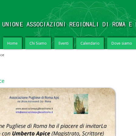
Home
Chi Siamo
Eventi
Calendario
Dove siamo
ice
ce