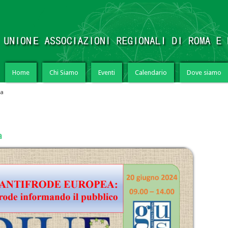
Home
Chi Siamo
Eventi
Calendario
Dove siamo
ea
a